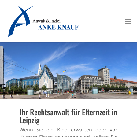
Skip
to
Men
main
content
Ihr Rechtsanwalt für Elternzeit in
Leipzig
Wenn Sie ein Kind erwarten oder vor
Kurzem Eltern geworden sind, sollten Sie