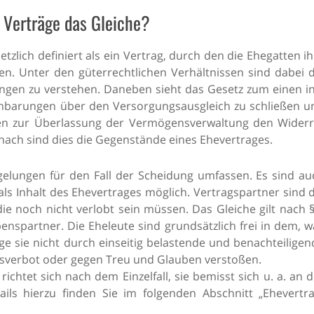
e Verträge das Gleiche?
etzlich definiert als ein Vertrag, durch den die Ehegatten i
en. Unter den güterrechtlichen Verhältnissen sind dabei d
gen zu verstehen. Daneben sieht das Gesetz zum einen in
einbarungen über den Versorgungsausgleich zu schließen u
gen zur Überlassung der Vermögensverwaltung den Widerr
ach sind dies die Gegenstände eines Ehevertrages.
gelungen für den Fall der Scheidung umfassen. Es sind au
s Inhalt des Ehevertrages möglich. Vertragspartner sind d
ie noch nicht verlobt sein müssen. Das Gleiche gilt nach §
nspartner. Die Eheleute sind grundsätzlich frei in dem, w
nge sie nicht durch einseitig belastende und benachteilige
tsverbot oder gegen Treu und Glauben verstoßen.
ichtet sich nach dem Einzelfall, sie bemisst sich u. a. an 
ils hierzu finden Sie im folgenden Abschnitt „Ehevertra