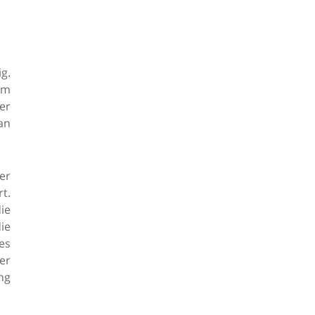
g.
im
er
an
er
t.
ie
ie
es
er
ng