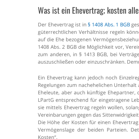
Was ist ein Ehevertrag; kosten all
Der Ehevertrag ist in
§ 1408 Abs. 1 BGB
ges
güterrechtlichen Verhältnisse regeln könn
auf die Ehe bezogenen Vermögensbeziehun
1408 Abs. 2 BGB die Möglichkeit vor, Ver
zum anderen, in § 1413 BGB, bei Verträ
auszuschließen oder einzuschränken. Demn
Ein Ehevertrag kann jedoch noch Einzelre
Regelungen zum nachehelichen Unterhalt al
Eheleute, aber auch künftige Ehepartner, d
LPartG entsprechend für eingetragene Lebe
sie mittels Ehevertrag regeln wollen, sola
Vereinbarungen gegen das Sittenwidrigkei
Die Höhe der Kosten für einen Ehevertrag r
Vermögenslage der beiden Parteien. Deta
Kosten“.