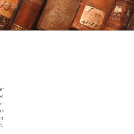
er
s.
er
dem
n.
t.