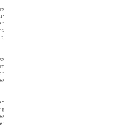
rs
ur
en
nd
t,
ss
om
ch
es
en
ng
es
der