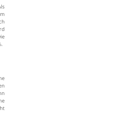
ls
em
ch
rd
ie
%.
he
en
nn
he
ht