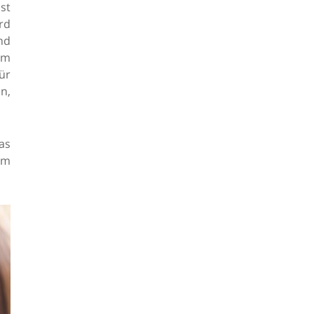
st
rd
nd
im
ür
n,
as
dem