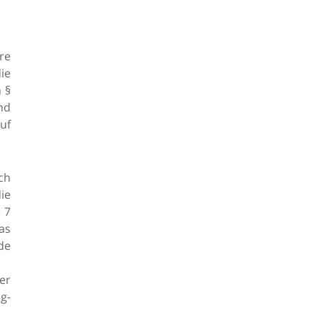
hre
ie
 §
nd
uf
ch
ie
 7
as
nde
der
g-