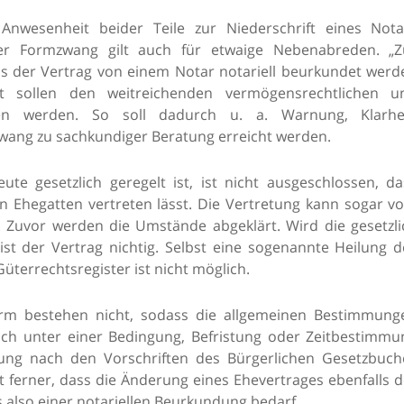
 Anwesenheit beider Teile zur Niederschrift eines Nota
er Formzwang gilt auch für etwaige Nebenabreden. „Z
ass der Vertrag von einem Notar notariell beurkundet werd
t sollen den weitreichenden vermögensrechtlichen u
en werden. So soll dadurch u. a. Warnung, Klarhei
Zwang zu sachkundiger Beratung erreicht werden.
e gesetzlich geregelt ist, ist nicht ausgeschlossen, da
en Ehegatten vertreten lässt. Die Vertretung kann sogar v
uvor werden die Umstände abgeklärt. Wird die gesetzli
ist der Vertrag nichtig. Selbst eine sogenannte Heilung d
terrechtsregister ist nicht möglich.
orm bestehen nicht, sodass die allgemeinen Bestimmung
ch unter einer Bedingung, Befristung oder Zeitbestimmu
ung nach den Vorschriften des Bürgerlichen Gesetzbuch
st ferner, dass die Änderung eines Ehevertrages ebenfalls 
also einer notariellen Beurkundung bedarf.