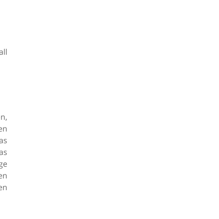
all
n,
en
as
as
ge
en
en